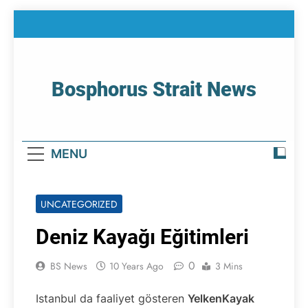
Skip
to
content
Bosphorus Strait News
Home Page Of Bosphorus Strait – Developing
For Mariners
MENU
UNCATEGORIZED
Deniz Kayağı Eğitimleri
0
BS News
10 Years Ago
3 Mins
Istanbul da faaliyet gösteren
YelkenKayak