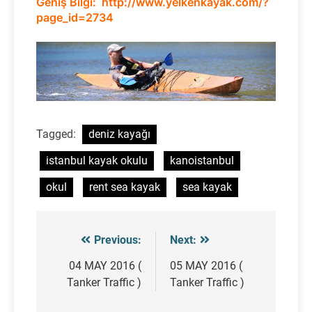
Geniş Bilgi: http://www.yelkenkayak.com/?
page_id=2734
Tagged:
deniz kayağı
istanbul kayak okulu
kanoistanbul
okul
rent sea kayak
sea kayak
Previous:
Next:
Post
navigation
04 MAY 2016 (
05 MAY 2016 (
Tanker Traffic )
Tanker Traffic )