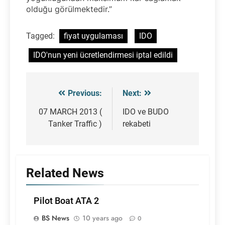
olduğu görülmektedir.”
Tagged:
fiyat uygulaması
IDO
IDO'nun yeni ücretlendirmesi iptal edildi
Previous:
Next:
Post
navigation
07 MARCH 2013 (
IDO ve BUDO
Tanker Traffic )
rekabeti
Related News
Pilot Boat ATA 2
BS News
10 years ago
0