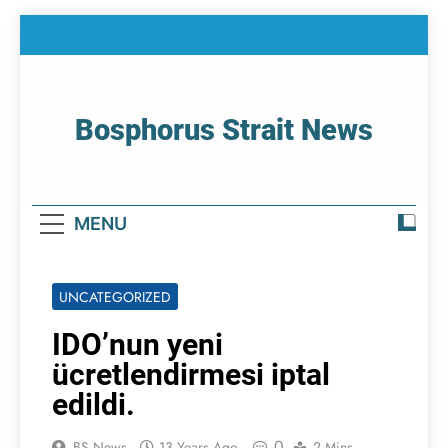
Skip
to
content
Bosphorus Strait News
Home Page Of Bosphorus Strait – Developing
For Mariners
MENU
UNCATEGORIZED
IDO’nun yeni
ücretlendirmesi iptal
edildi.
0
BS News
13 Years Ago
2 Mins